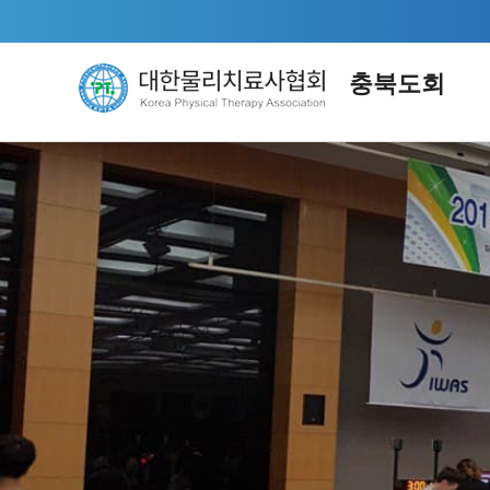
충북도회
지부소개
자
인사말
KPT
임원소개
공통
연혁
정책
회 칙
통계
시도회 기구 조직도
근골격계
오시는 길
신경계