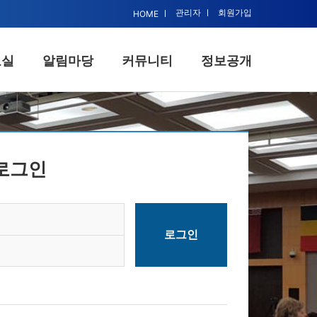
관리자
회원가입
HOME
료실
알림마당
커뮤니티
정보공개
뮤니티
정보공개
추진정책
공보/홍보/정보
로그인
력업체
총무
물리치료
재무
육일정
법무/노무
조사란
교육/학술
사활동
복지/사업/조직