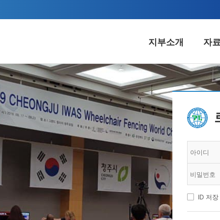
지부소개
자
료실
알림마당
커
A웹진
공지사항
시회
서식
입찰정보
협
자료
언론보도
불법
자료
보도자료
교
 자료실
충북지역 병원소개
경
ID 저장
 자료실
봉