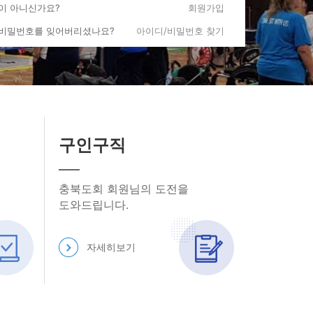
원이 아니신가요?
회원가입
에바란다
 비밀번호를 잊어버리셨나요?
아이디/비밀번호 찾기
론의장
 갤러리
요, 반갑습니다.
구인구직
회
(미지정)
충북도회 회원님의 도전을
도와드립니다.
마이페이지
로그아웃
자세히보기