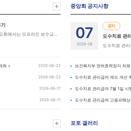
중앙회 공지사항
후기
공지
07
안녕하십니까. 충북도회입니다.충북도회에서는 오프라인 보수교육 활성화를 위해「찾아가는 보수교육」을 시행하고 있습니다.2026년 찾아가는 제 4차 보수교육은 7월 7일 (화)에 아이엠재활병원에서 진행되었습니다.첫 번째 시간에는 충북도회 학술이사님이신 충북대학교병원 신정우이사님께서 "신경계 환자의 호흡물리치료"를 주제로 신경계 손상으로 인한 호흡기능 저하의 특성과 다양한 호흡 물리치료 기법을 직접 보여주시며 임상 적용 방법에 대한 유익한 강의를 해주셨습니다두 번째 시간에는 충북도회 기획이사이자 아이엠재활병원 부장님이신 박용화이사님께서 "뇌손상 환자의 보행 재활을 위한 치료적 접근"을 주제로 실습을 통해 임상에서 활용할 수 있는 다양한 치료 접근법에 대해 강의해 주셨습니다.
도수치료 관리
2026-08
개최 >
2026-06-23
보건복지부 면허효력정지 처분
2026-06-23
도수치료 관리급여 제도 개선 촉
2026-06-17
도수치료 관리급여 7월 1일 
2026-06-11
도수치료 관리급여 고용피해상
포토 갤러리