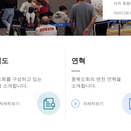
· 아직 회
계 자료실
시회
· 아이디와
논문 자료실
토
회원님
자료실
포토
안녕하세
직도
연혁
회원구분
소속 시도
회를 구성하고 있는
충북도회의 변천 연혁을
 소개합니다.
소개합니다.
자세히보기
자세히보기